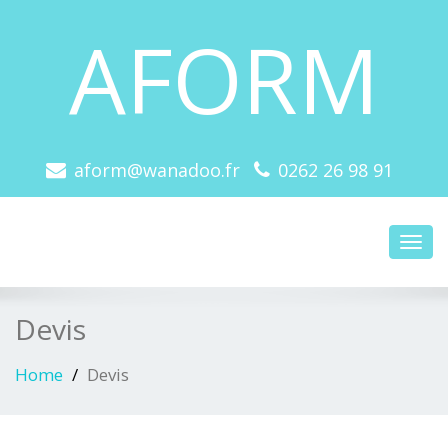
AFORM
aform@wanadoo.fr
0262 26 98 91
Toggl
navig
Devis
Home
Devis